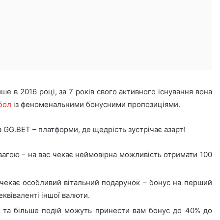
ше в 2016 році, за 7 років свого активного існування вона
бол
із феноменальними бонусними пропозиціями.
а GG.BET – платформи, де щедрість зустрічає азарт!
вагою – на вас чекає неймовірна можливість отримати 100
с чекає особливий вітальний подарунок – бонус на перший
еквіваленті іншої валюти.
3 та більше подій можуть принести вам бонус до 40% до