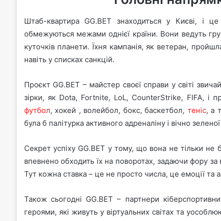
Штаб-квартира GG.BET знаходиться у Києві, і це
обмежуються межами однієї країни. Вони ведуть гру н
куточків планети. Їхня кампанія, як ветеран, пройш
навіть у списках санкцій.
Проєкт GG.BET – майстер своєї справи у світі звича
зірки, як Dota, Fortnite, LoL, CounterStrike, FIFA, 
футбол
, хокей , волейбол, бокс, баскетбол,
теніс
, а
була б палітурка активного адреналіну і вічно зеленої
Секрет успіху GG.BET у тому, що вона не тільки не б
впевнено обходить їх на поворотах, задаючи фору за в
Тут кожна ставка – це не просто числа, це емоції та а
Також сьогодні GG.BET – партнери кіберспортивних 
героями, які живуть у віртуальних світах та уособлю