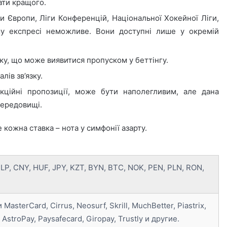
ати кращого.
ги Європи, Ліги Конференцій, Національної Хокейної Ліги,
му експресі неможливе. Вони доступні лише у окремій
ку, що може виявитися пропуском у беттінгу.
лів зв’язку.
кційні пропозиції, може бути наполегливим, але дана
середовищі.
кожна ставка – нота у симфонії азарту.
LP, CNY, HUF, JPY, KZT, BYN, BTC, NOK, PEN, PLN, RON,
asterCard, Cirrus, Neosurf, Skrill, MuchBetter, Piastrix,
 AstroPay, Paysafecard, Giropay, Trustly и другие.