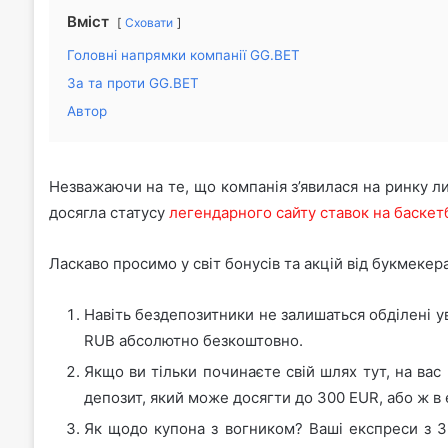
Вміст
Сховати
Головні напрямки компанії GG.BET
За та проти GG.BET
Автор
Незважаючи на те, що компанія з’явилася на ринку ли
досягла статусу
легендарного сайту ставок на баскет
Ласкаво просимо у світ бонусів та акцій від букмекер
Навіть бездепозитники не залишаться обділені у
RUB абсолютно безкоштовно.
Якщо ви тільки починаєте свій шлях тут, на ва
депозит, який може досягти до 300 EUR, або ж в 
Як щодо купона з вогником? Ваші експреси з 