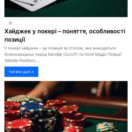
81
Хайджек у покері – поняття, особливості
позиції
У покері хайджек – це позиція за столом, яка знаходиться
безпосередньо перед Катофф (Cutoff) та після Міддл Позиції
(Middle Position).…
Читати далі »