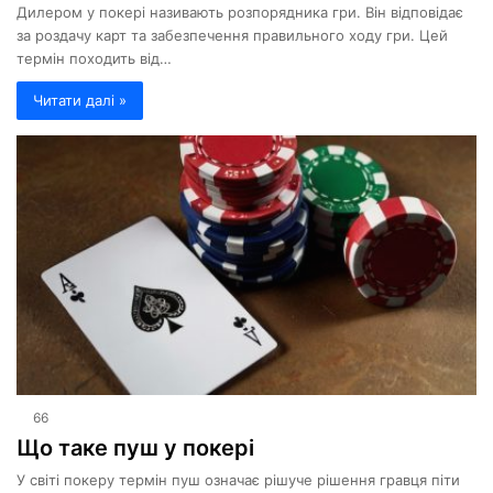
Дилером у покері називають розпорядника гри. Він відповідає
за роздачу карт та забезпечення правильного ходу гри. Цей
термін походить від…
Читати далі »
66
Що таке пуш у покері
У світі покеру термін пуш означає рішуче рішення гравця піти