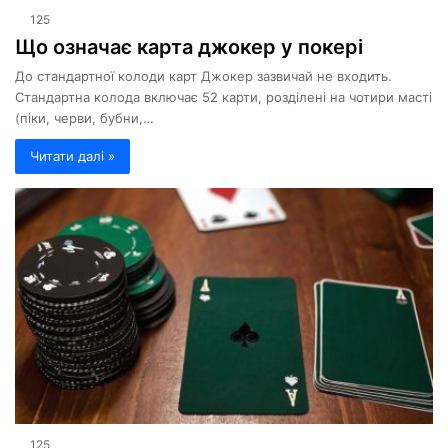
125
Що означає карта джокер у покері
До стандартної колоди карт Джокер зазвичай не входить.
Стандартна колода включає 52 карти, розділені на чотири масті
(піки, черви, бубни,…
Читати далі »
125