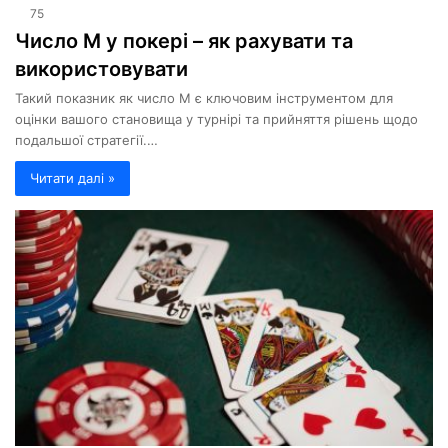
75
Число М у покері – як рахувати та
використовувати
Такий показник як число М є ключовим інструментом для
оцінки вашого становища у турнірі та прийняття рішень щодо
подальшої стратегії.…
Читати далі »