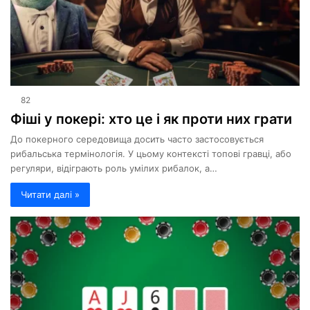
82
Фіші у покері: хто це і як проти них грати
До покерного середовища досить часто застосовується
рибальська термінологія. У цьому контексті топові гравці, або
регуляри, відіграють роль умілих рибалок, а…
Читати далі »