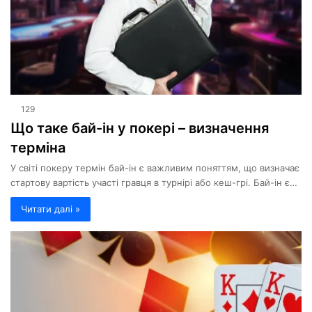
129
Що таке бай-ін у покері – визначення
терміна
У світі покеру термін бай-ін є важливим поняттям, що визначає
стартову вартість участі гравця в турнірі або кеш-грі. Бай-ін є…
Читати далі »