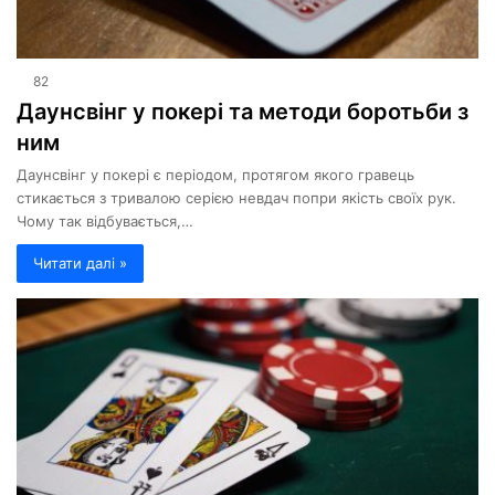
82
Даунсвінг у покері та методи боротьби з
ним
Даунсвінг у покері є періодом, протягом якого гравець
стикається з тривалою серією невдач попри якість своїх рук.
Чому так відбувається,…
Читати далі »