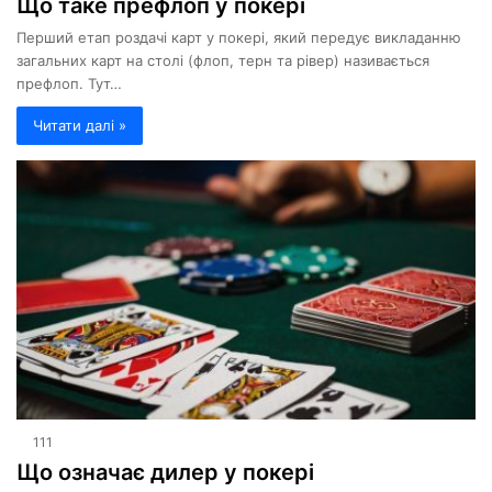
Що таке префлоп у покері
Перший етап роздачі карт у покері, який передує викладанню
загальних карт на столі (флоп, терн та рівер) називається
префлоп. Тут…
Читати далі »
111
Що означає дилер у покері