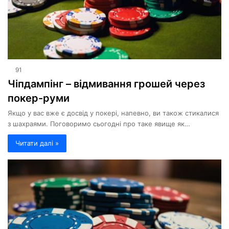
91
Чіпдампінг – відмивання грошей через
покер-руми
Якщо у вас вже є досвід у покері, напевно, ви також стикалися
з шахраями. Поговоримо сьогодні про таке явище як…
Читати далі »