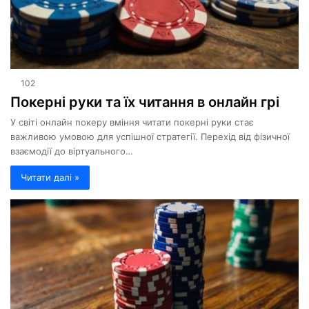
102
Покерні руки та їх читання в онлайн грі
У світі онлайн покеру вміння читати покерні руки стає
важливою умовою для успішної стратегії. Перехід від фізичної
взаємодії до віртуального…
Читати далі »