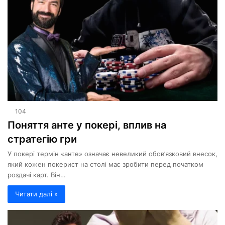
104
Поняття анте у покері, вплив на
стратегію гри
У покері термін «анте» означає невеликий обов’язковий внесок,
який кожен покерист на столі має зробити перед початком
роздачі карт. Він…
Читати далі »