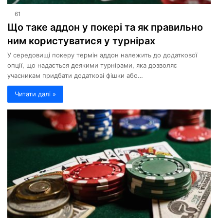
61
Що таке аддон у покері та як правильно
ним користуватися у турнірах
У середовищі покеру термін аддон належить до додаткової
опції, що надається деякими турнірами, яка дозволяє
учасникам придбати додаткові фішки або…
Читати далі »