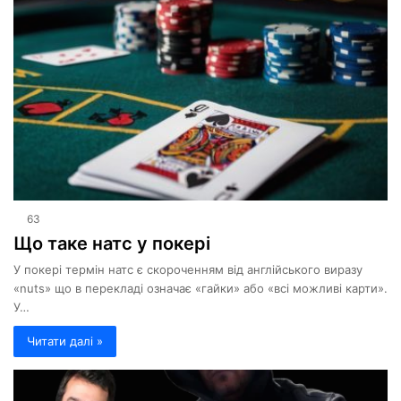
63
Що таке натс у покері
У покері термін натс є скороченням від англійського виразу
«nuts» що в перекладі означає «гайки» або «всі можливі карти».
У…
Читати далі »