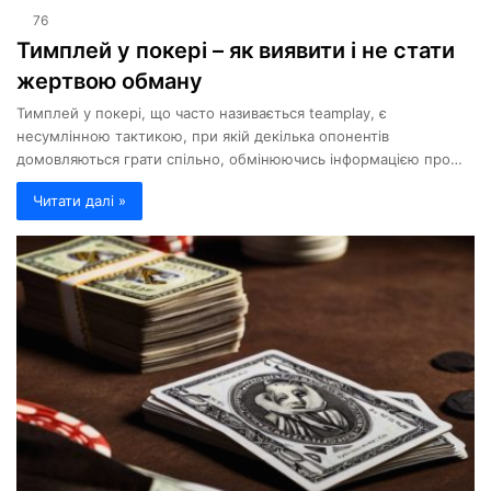
76
Тимплей у покері – як виявити і не стати
жертвою обману
Тимплей у покері, що часто називається teamplay, є
несумлінною тактикою, при якій декілька опонентів
домовляються грати спільно, обмінюючись інформацією про…
Читати далі »