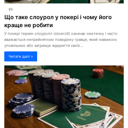
89
Що таке слоурол у покері і чому його
краще не робити
У покері термін слоуролл (slowroll) означає неетичну і часто
вважається неприйнятною поведінку гравця, який навмисно
уповільнює або затримує відкриття своїх…
Читати далі »