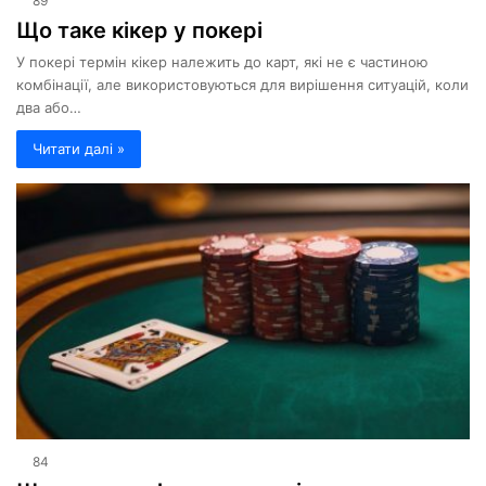
89
Що таке кікер у покері
У покері термін кікер належить до карт, які не є частиною
комбінації, але використовуються для вирішення ситуацій, коли
два або…
Читати далі »
84