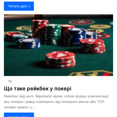
Читати далі »
79
Що таке рейкбек у покері
Рейкбек (від англ. Rakeback) являє собою форму компенсації,
яку покерні гравці отримують від покерних кімнат або ТОП
онлайн казино у…