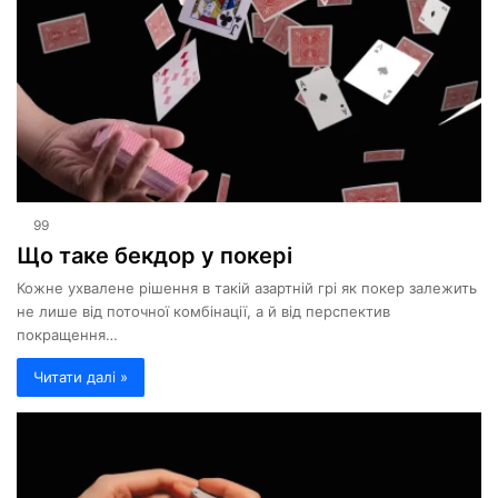
99
Що таке бекдор у покері
Кожне ухвалене рішення в такій азартній грі як покер залежить
не лише від поточної комбінації, а й від перспектив
покращення…
Читати далі »