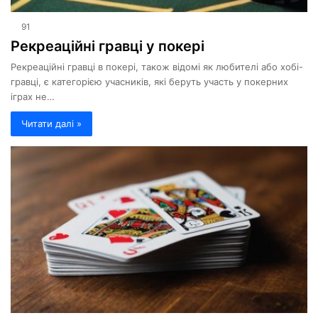
91
Рекреаційні гравці у покері
Рекреаційні гравці в покері, також відомі як любителі або хобі-
гравці, є категорією учасників, які беруть участь у покерних
іграх не…
Читати далі »