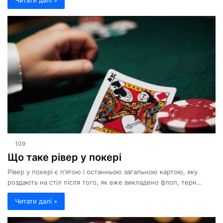
Читати далі »
109
Що таке рівер у покері
Рівер у покері є п’ятою і останньою загальною картою, яку
роздають на стіл після того, як вже викладено флоп, терн…
Читати далі »