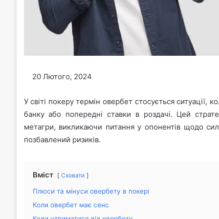
20 Лютого, 2024
У світі покеру термін овербет стосується ситуації, 
банку або попередні ставки в роздачі. Цей страт
метагри, викликаючи питання у опонентів щодо сили
позбавлений ризиків.
Вміст
Сховати
Плюси та мінуси овербету в покері
Коли овербет має сенс
Коли утриматися від овербету