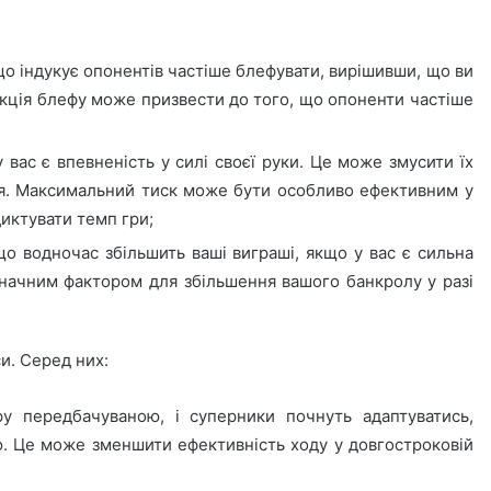
о індукує опонентів частіше блефувати, вирішивши, що ви
дукція блефу може призвести до того, що опоненти частіше
 вас є впевненість у силі своєї руки. Це може змусити їх
ня. Максимальний тиск може бути особливо ефективним у
диктувати темп гри;
о водночас збільшить ваші виграші, якщо у вас є сильна
значним фактором для збільшення вашого банкролу у разі
и. Серед них:
у передбачуваною, і суперники почнуть адаптуватись,
. Це може зменшити ефективність ходу у довгостроковій