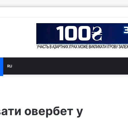
RU
ати овербет у