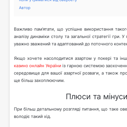
Автор
Важливо пам’ятати, що успішне використання такого
аналізу динаміки столу та загальної стратегії гри. 
уважно зважений та адаптований до поточного контек
Якщо хочете насолодитися азартом у покері та інш
казино онлайн України
із гарною системою заохоченн
середовище для вашої азартної розваги, а також п
ще більш захоплюючим.
Плюси та мінуси
При більш детальному розгляді питання, що таке ове
володіє такий хід.