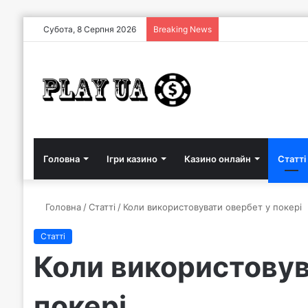
Субота, 8 Серпня 2026
Breaking News
Головна
Ігри казино
Казино онлайн
Статті
Головна
/
Статті
/
Коли використовувати овербет у покері
Статті
Коли використовув
покері