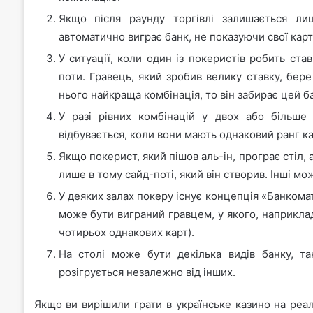
Якщо після раунду торгівлі залишається лиш
автоматично виграє банк, не показуючи свої карт
У ситуації, коли один із покеристів робить ст
поти. Гравець, який зробив велику ставку, бере
нього найкраща комбінація, то він забирає цей б
У разі рівних комбінацій у двох або більше
відбувається, коли вони мають однаковий ранг к
Якщо покерист, який пішов аль-ін, програє стіл, 
лише в тому сайд-поті, який він створив. Інші мо
У деяких залах покеру існує концепція «Банкома
може бути виграний гравцем, у якого, наприклад
чотирьох однакових карт).
На столі може бути декілька видів банку, та
розігрується незалежно від інших.
Якщо ви вирішили грати в українське казино на реа