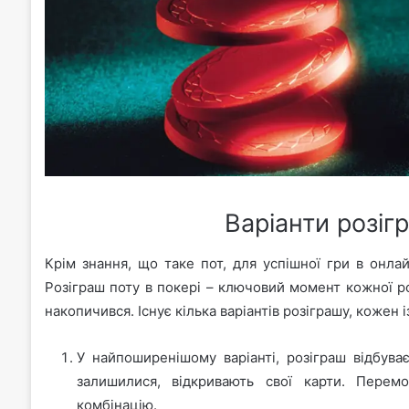
Варіанти розіг
Крім знання, що таке пот, для успішної гри в онлай
Розіграш поту в покері – ключовий момент кожної р
накопичився. Існує кілька варіантів розіграшу, кожен 
У найпоширенішому варіанті, розіграш відбуває
залишилися, відкривають свої карти. Перем
комбінацію.