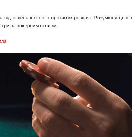
ить від рішень кожного протягом роздачі. Розуміння цього
ї гри за покерним столом.
ила
.