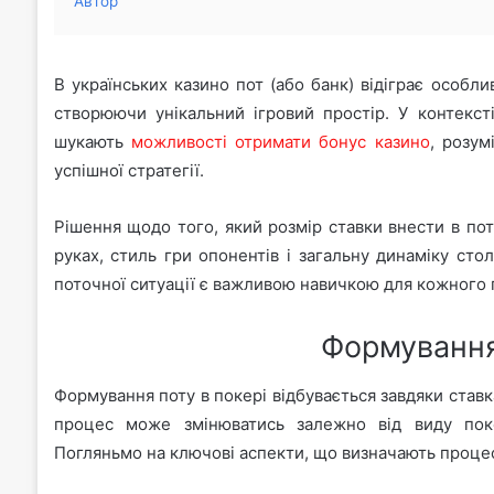
Автор
В українських казино пот (або банк) відіграє особл
створюючи унікальний ігровий простір. У контекст
шукають
можливості отримати бонус казино
, розум
успішної стратегії.
Рішення щодо того, який розмір ставки внести в по
руках, стиль гри опонентів і загальну динаміку сто
поточної ситуації є важливою навичкою для кожного 
Формування
Формування поту в покері відбувається завдяки ставк
процес може змінюватись залежно від виду поке
Погляньмо на ключові аспекти, що визначають проце