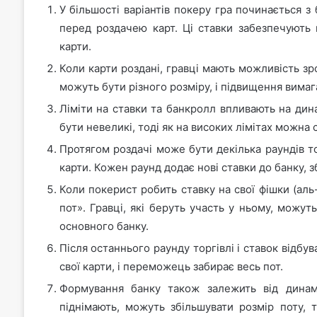
У більшості варіантів покеру гра починається з
перед роздачею карт. Ці ставки забезпечують 
карти.
Коли карти роздані, гравці мають можливість зр
можуть бути різного розміру, і підвищення вимаг
Ліміти на ставки та банкролл впливають на дин
бути невеликі, тоді як на високих лімітах можна 
Протягом роздачі може бути декілька раундів то
карти. Кожен раунд додає нові ставки до банку, 
Коли покерист робить ставку на свої фішки (аль
пот». Гравці, які беруть участь у ньому, можут
основного банку.
Після останнього раунду торгівлі і ставок відбу
свої карти, і переможець забирає весь пот.
Формування банку також залежить від динамік
піднімають, можуть збільшувати розмір поту,