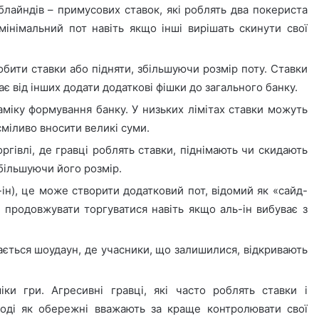
 блайндів – примусових ставок, які роблять два покериста
мінімальний пот навіть якщо інші вирішать скинути свої
обити ставки або підняти, збільшуючи розмір поту. Ставки
ає від інших додати додаткові фішки до загального банку.
аміку формування банку. У низьких лімітах ставки можуть
сміливо вносити великі суми.
ргівлі, де гравці роблять ставки, піднімають чи скидають
збільшуючи його розмір.
-ін), це може створити додатковий пот, відомий як «сайд-
ь продовжувати торгуватися навіть якщо аль-ін вибуває з
вається шоудаун, де учасники, що залишилися, відкривають
и гри. Агресивні гравці, які часто роблять ставки і
 тоді як обережні вважають за краще контролювати свої