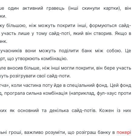
е один активний гравець (інші скинули картки), він
ки.
авку більшою, ніж можуть покрити інші, формуються сайд-
 участь лише у тому сайд-поті, який він створив. Якщо в
анк.
 учасників вони можуть поділити банк між собою. Це
арт, що утворюють комбінацію.
але вносив більше, ніж інші могли покрити, він бере участь
жуть розігрувати свої сайд-поти.
тча», коли частина поту йде в спеціальний фонд. Цей фонд
, програла сильна комбінація (наприклад, фул-хаус проти
ких як основний та декілька сайд-потів. Кожен із них
льні гроші, важливо розуміти, що розіграш банку в
покері