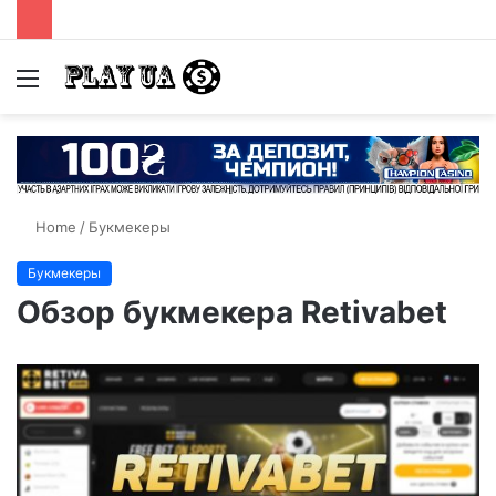
Menu
S
fo
Home
/
Букмекеры
Букмекеры
Обзор букмекера Retivabet