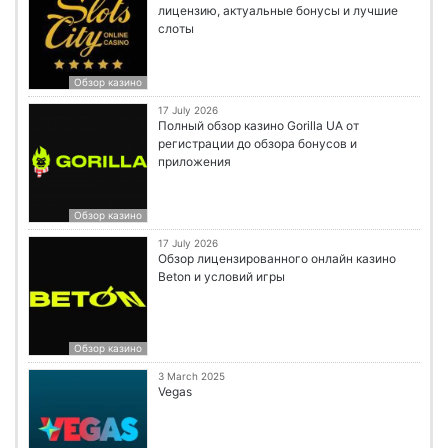
лицензию, актуальные бонусы и лучшие
слоты
Обзор казино
17 July 2026
Полный обзор казино Gorilla UA от
регистрации до обзора бонусов и
приложения
Обзор казино
17 July 2026
Обзор лицензированного онлайн казино
Beton и условий игры
Обзор казино
3 March 2025
Vegas