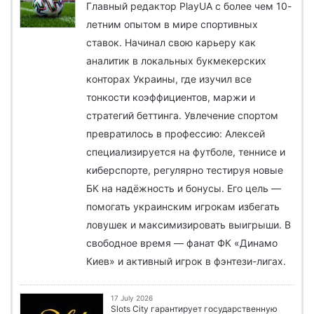
Главный редактор PlayUA с более чем 10-
летним опытом в мире спортивных
ставок. Начинал свою карьеру как
аналитик в локальных букмекерских
конторах Украины, где изучил все
тонкости коэффициентов, маржи и
стратегий беттинга. Увлечение спортом
превратилось в профессию: Алексей
специализируется на футболе, теннисе и
киберспорте, регулярно тестируя новые
БК на надёжность и бонусы. Его цель —
помогать украинским игрокам избегать
ловушек и максимизировать выигрыши. В
свободное время — фанат ФК «Динамо
Киев» и активный игрок в фэнтези-лигах.
17 July 2026
Slots City гарантирует государственную