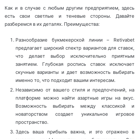
Как и в случае с любым другим предприятием, здесь
есть свои светлые и теневые стороны. Давайте
разберемся в их деталях. Преимущества:
Разнообразие букмекерской линии – Retivabet
предлагает широкий спектр вариантов для ставок,
что делает выбор исключительно приятным
занятием. Глубокая роспись ставок исключает
скучные варианты и дает возможность выбирать
именно то, что подходит вашим интересам.
Независимо от вашего стиля и предпочтений, на
платформе можно найти азартные игры на вкус.
Возможность выбирать между классикой и
новаторством создает уникальное игровое
пространство.
Здесь ваша прибыль важна, и это отражено в