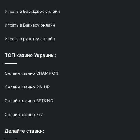
Играть в БлэкДжек онлайн
Играть в Баккару онлайн
Играть в рулетку онлайн
ТОП казино Украины:
Онлайн казино CHAMPION
Онлайн казино PIN UP
Онлайн казино BETKING
Онлайн казино 777
Делайте ставки: