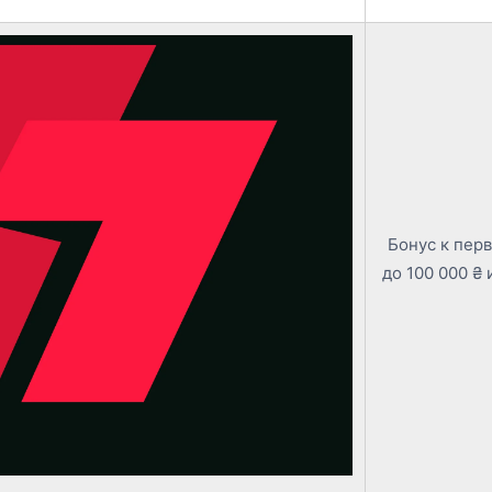
Бонус к пер
до 100 000 ₴ 