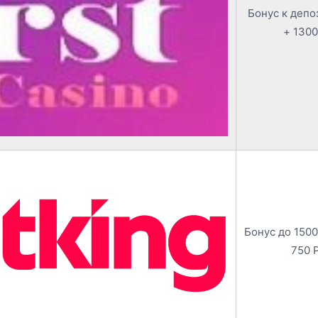
Бонус к депо
+ 130
Бонус до 1500
750 