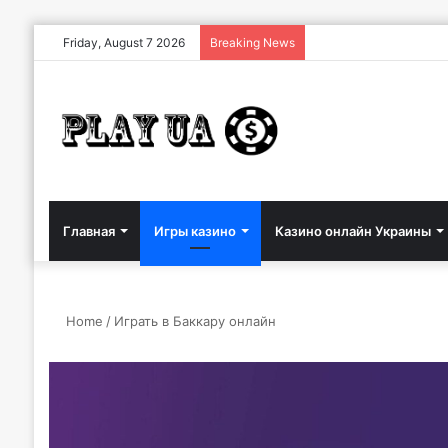
Friday, August 7 2026
Breaking News
Главная
Игры казино
Казино онлайн Украины
Home
/
Играть в Баккару онлайн