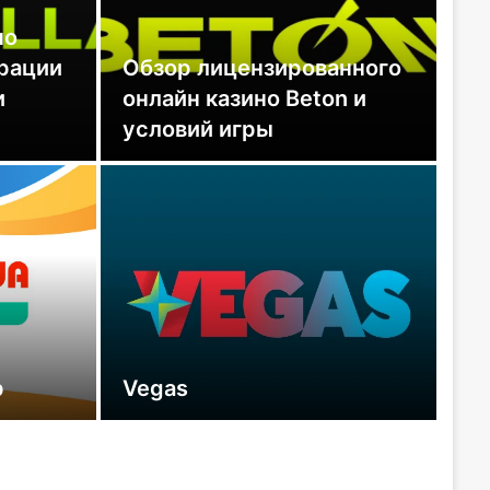
но
трации
Обзор лицензированного
и
онлайн казино Beton и
условий игры
p
Vegas