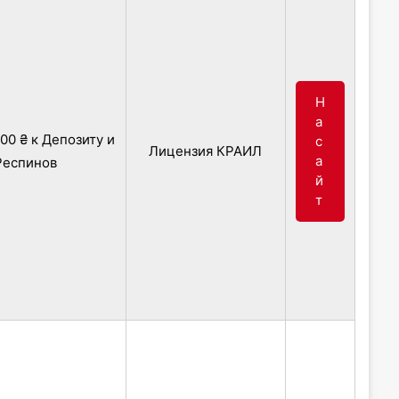
Н
а
00 ₴ к Депозиту и
с
Лицензия КРАИЛ
а
Респинов
й
т