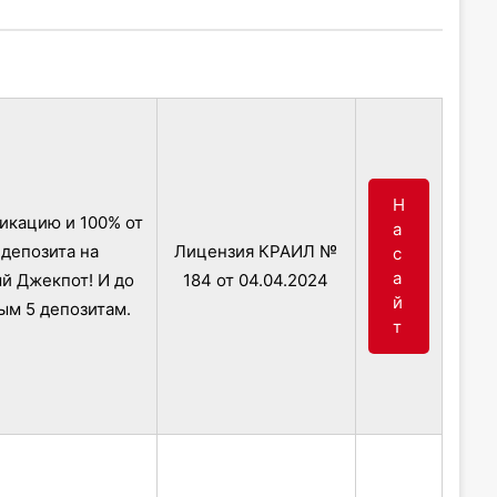
Н
фикацию и 100% от
а
 депозита на
Лицензия КРАИЛ №
с
а
й Джекпот! И до
184 от 04.04.2024
й
ым 5 депозитам.
т