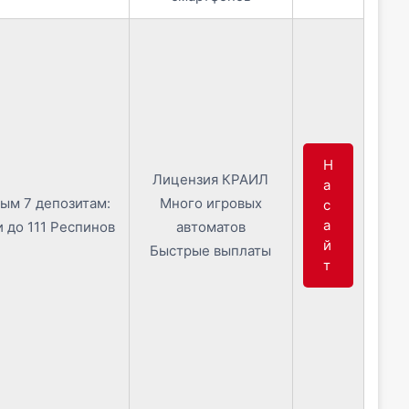
Н
Лицензия КРАИЛ
а
вым 7 депозитам:
Много игровых
с
а
и до 111 Респинов
автоматов
й
Быстрые выплаты
т