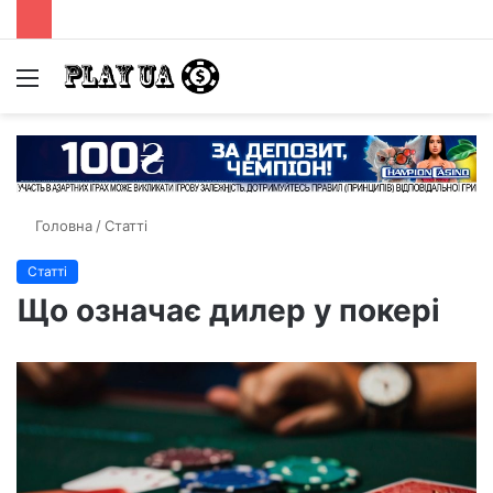
Menu
S
fo
Головна
/
Статті
Статті
Що означає дилер у покері