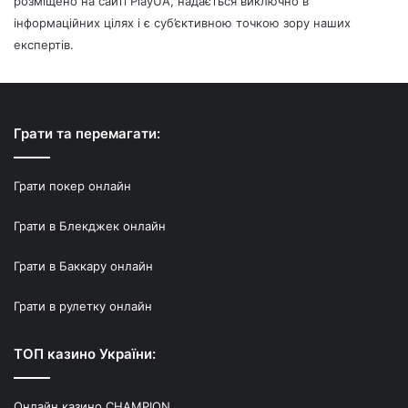
розміщено на сайті PlayUA, надається виключно в
інформаційних цілях і є суб’єктивною точкою зору наших
експертів.
Грати та перемагати:
Грати покер онлайн
Грати в Блекджек онлайн
Грати в Баккару онлайн
Грати в рулетку онлайн
ТОП казино України:
Онлайн казино CHAMPION