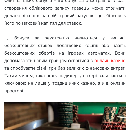
Один із таких бонусів – це бонус за реєстрацію. У разі
створення облікового запису гравець може отримати
додаткові кошти на свій ігровий рахунок, що збільшить
його початковий капітал для ставок.
Ці бонуси за реєстрацію надаються у вигляді
безкоштовних ставок, додаткових коштів або навіть
безкоштовних обертів на ігрових автоматах. Вони
допомагають новим гравцям освоїтися в
онлайн казино
та спробувати різні ігри без великих фінансових витрат.
Таким чином, така роль як дилер у покері залишається
ключовою не лише у традиційних казино, а й в онлайн
просторі.