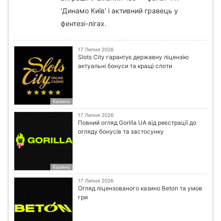
'Динамо Київ' і активний гравець у
фентезі-лігах.
17 Липня 2026
Slots City гарантує державну ліцензію
актуальні бонуси та кращі слоти
Казино
17 Липня 2026
Повний огляд Gorilla UA від реєстрації до
огляду бонусів та застосунку
Казино
17 Липня 2026
Огляд ліцензованого казино Beton та умов
гри