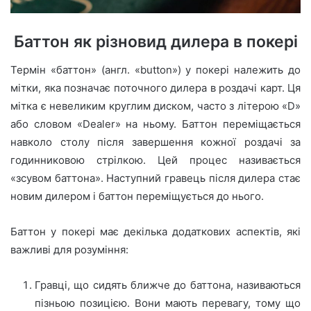
Баттон як різновид дилера в покері
Термін «баттон» (англ. «button») у покері належить до
мітки, яка позначає поточного дилера в роздачі карт. Ця
мітка є невеликим круглим диском, часто з літерою «D»
або словом «Dealer» на ньому. Баттон переміщається
навколо столу після завершення кожної роздачі за
годинниковою стрілкою. Цей процес називається
«зсувом баттона». Наступний гравець після дилера стає
новим дилером і баттон переміщується до нього.
Баттон у покері має декілька додаткових аспектів, які
важливі для розуміння:
Гравці, що сидять ближче до баттона, називаються
пізньою позицією. Вони мають перевагу, тому що