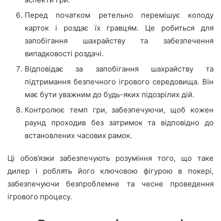
Перед початком ретельно перемішує колоду
карток і роздає їх гравцям. Це робиться для
запобігання шахрайству та забезпечення
випадковості роздачі.
Відповідає за запобігання шахрайству та
підтримання безпечного ігрового середовища. Він
має бути уважним до будь-яких підозрілих дій.
Контролює темп гри, забезпечуючи, щоб кожен
раунд проходив без затримок та відповідно до
встановлених часових рамок.
Ці обов’язки забезпечують розуміння того, що таке
дилер і роблять його ключовою фігурою в покері,
забезпечуючи безпроблемне та чесне проведення
ігрового процесу.