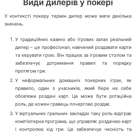
Види дилерів у покері
У контексті покеру термін дилер може мати декілька
значень.
У традиційних казино або ігрових залах реальний
дилер – це професіонал, навчений роздавати карти
та керувати грою. Він працює за ігровим столом та
забезпечує дотримання правил та порядку
протягом гри.
У неформальних домашніх покерних іграх, як
правило, один з учасників, який бере на себе
обов’язки роздачі карт. Це може бути ротаційна
роль, де кожен гравець почергово роздає.
У віртуальних гральних закладах таку роль відіграє
комп’ютерна програма, що управляє роздачею карт
і контролює хід гри. Це забезпечує чесність та