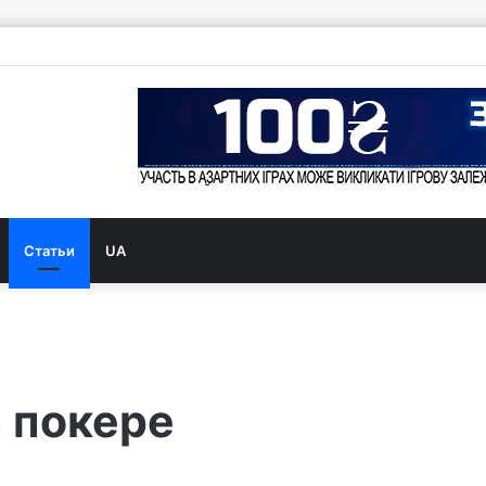
Статьи
UA
в покере