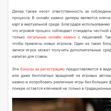
Дилер также несет ответственность за соблюдени
процесса. В онлайн казино дилеры являются ключе
карт в виртуальной среде. Благодаря использованию
что игровой процесс соблюдает стандарты честной и
только
легальные онлайн казино
с лицензией. Так
чтобы привлечь новых игроков. Один из таких бону
записи игрок может получить дополнительные средс
капитал для ставок.
Эти
бонусы за регистрацию
предоставляются в виде
или даже бесплатных вращений на игровых автома
казино и попробовать различные игры без больших ф
покере остается ключевой не только в традиционных 