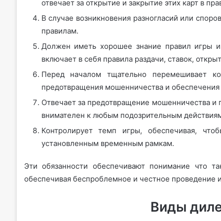
отвечает за открытие и закрытие этих карт в пр
В случае возникновения разногласий или споров
правилам.
Должен иметь хорошее знание правил игры и 
включает в себя правила раздачи, ставок, открыт
Перед началом тщательно перемешивает ко
предотвращения мошенничества и обеспечения 
Отвечает за предотвращение мошенничества и 
внимателен к любым подозрительным действиям
Контролирует темп игры, обеспечивая, что
установленным временным рамкам.
Эти обязанности обеспечивают понимание что та
обеспечивая беспроблемное и честное проведение и
Виды диле