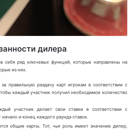
занности дилера
в себя ряд ключевых функций, которые направлены на
орые из них.
за правильную раздачу карт игрокам в соответствии с
 чтобы каждый участник получил необходимое количество
ждый участник делает свои ставки в соответствии с
начало и конец каждого раунда ставок.
тся общие карты. Тот, чья роль имеет значение дилер,